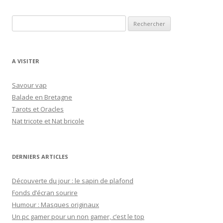
c
h
R
e
e
r
c
h
A VISITER
:
e
r
Savour vap
c
Balade en Bretagne
h
Tarots et Oracles
e
Nat tricote et Nat bricole
r
:
DERNIERS ARTICLES
Découverte du jour : le sapin de plafond
Fonds d’écran sourire
Humour : Masques originaux
Un pc gamer pour un non gamer, c’est le top