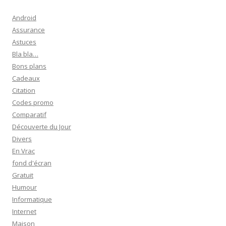
e
r
Android
c
Assurance
h
Astuces
e
Bla bla…
r
Bons plans
Cadeaux
:
Citation
Codes promo
Comparatif
Découverte du Jour
Divers
En Vrac
fond d'écran
Gratuit
Humour
Informatique
Internet
Maison