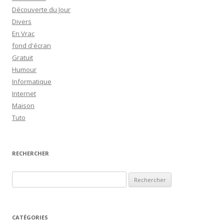
Découverte du Jour
Divers
En Vrac
fond d'écran
Gratuit
Humour
Informatique
Internet
Maison
Tuto
RECHERCHER
R
e
c
h
CATÉGORIES