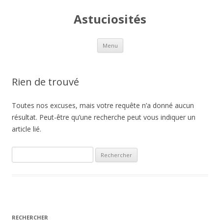
Astuciosités
Aller
Menu
au
contenu
Rien de trouvé
Toutes nos excuses, mais votre requête n’a donné aucun
résultat. Peut-être qu’une recherche peut vous indiquer un
article lié.
R
e
c
h
e
r
RECHERCHER