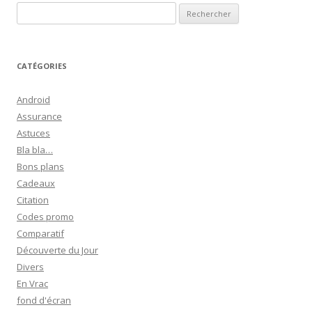
R
e
c
h
CATÉGORIES
e
r
Android
c
Assurance
h
Astuces
e
Bla bla…
r
Bons plans
Cadeaux
:
Citation
Codes promo
Comparatif
Découverte du Jour
Divers
En Vrac
fond d'écran