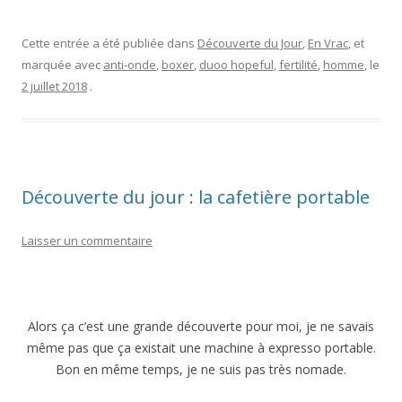
Cette entrée a été publiée dans
Découverte du Jour
,
En Vrac
, et
marquée avec
anti-onde
,
boxer
,
duoo hopeful
,
fertilité
,
homme
, le
2 juillet 2018
.
Découverte du jour : la cafetière portable
Laisser un commentaire
Alors ça c’est une grande découverte pour moi, je ne savais
même pas que ça existait une machine à expresso portable.
Bon en même temps, je ne suis pas très nomade.