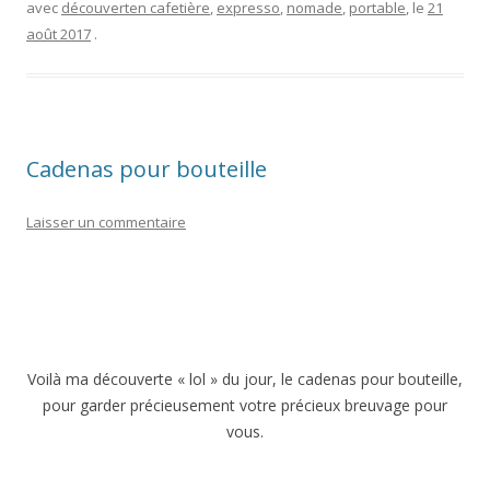
avec
découverten cafetière
,
expresso
,
nomade
,
portable
, le
21
août 2017
.
Cadenas pour bouteille
Laisser un commentaire
Voilà ma découverte « lol » du jour, le cadenas pour bouteille,
pour garder précieusement votre précieux breuvage pour
vous.