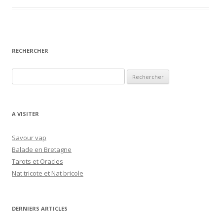
RECHERCHER
R
e
c
h
A VISITER
e
r
Savour vap
c
Balade en Bretagne
h
Tarots et Oracles
e
Nat tricote et Nat bricole
r
:
DERNIERS ARTICLES