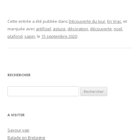
Cette entrée a été publiée dans
Découverte du Jour
,
En Vrac
, et
marquée avec
artificiel
,
astuce
,
décoration
,
découverte
,
noel
,
plafond
,
sapin
, le
15 septembre 2020
.
RECHERCHER
R
e
c
h
A VISITER
e
r
Savour vap
c
Balade en Bretagne