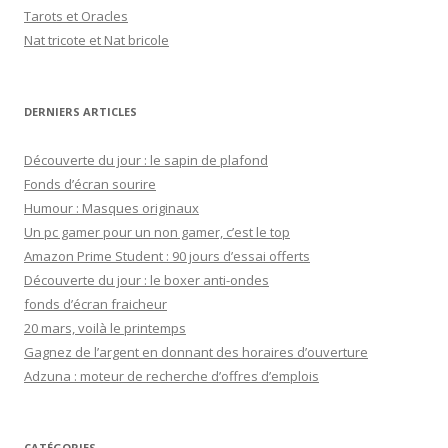
h
Tarots et Oracles
e
Nat tricote et Nat bricole
r
:
DERNIERS ARTICLES
Découverte du jour : le sapin de plafond
Fonds d’écran sourire
Humour : Masques originaux
Un pc gamer pour un non gamer, c’est le top
Amazon Prime Student : 90 jours d’essai offerts
Découverte du jour : le boxer anti-ondes
fonds d’écran fraicheur
20 mars, voilà le printemps
Gagnez de l’argent en donnant des horaires d’ouverture
Adzuna : moteur de recherche d’offres d’emplois
CATÉGORIES