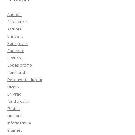
Android
Assurance
Astuces
Bla bla…
Bons plans
Cadeaux
Citation
Codes promo
Comparatif
Découverte du Jour
Divers
En Vrac
fond d'écran
Gratuit
Humour
Informatique
Internet