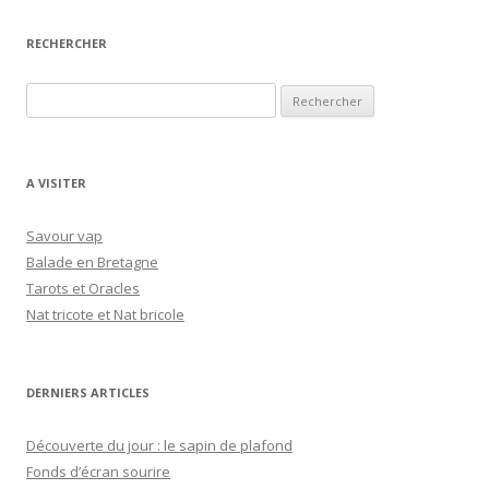
RECHERCHER
R
e
c
h
A VISITER
e
r
Savour vap
c
Balade en Bretagne
h
Tarots et Oracles
e
Nat tricote et Nat bricole
r
:
DERNIERS ARTICLES
Découverte du jour : le sapin de plafond
Fonds d’écran sourire