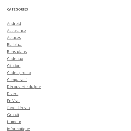
c
h
CATÉGORIES
e
r
Android
c
Assurance
h
Astuces
e
Bla bla…
r
Bons plans
Cadeaux
:
Citation
Codes promo
Comparatif
Découverte du Jour
Divers
En Vrac
fond d'écran
Gratuit
Humour
Informatique