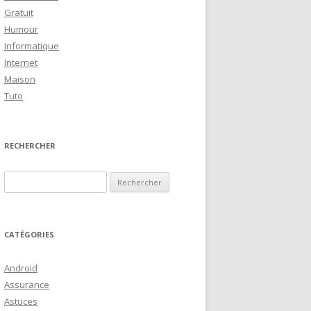
Gratuit
Humour
Informatique
Internet
Maison
Tuto
RECHERCHER
R
e
c
h
CATÉGORIES
e
r
Android
c
Assurance
h
Astuces