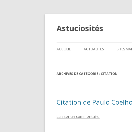
Astuciosités
ACCUEIL
ACTUALITÉS
SITES M
TÉLÉPH
ARCHIVES DE CATÉGORIE :
CITATION
INFORM
CADEAU
HIGH-T
Citation de Paulo Coelh
ANIMAU
Laisser un commentaire
BEAUTÉ