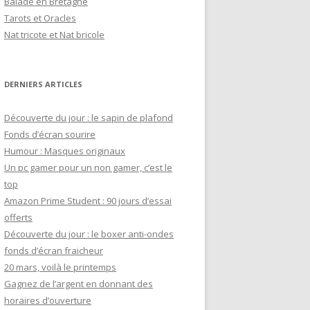
Balade en Bretagne
h
Tarots et Oracles
e
Nat tricote et Nat bricole
r
:
DERNIERS ARTICLES
Découverte du jour : le sapin de plafond
Fonds d’écran sourire
Humour : Masques originaux
Un pc gamer pour un non gamer, c’est le
top
Amazon Prime Student : 90 jours d’essai
offerts
Découverte du jour : le boxer anti-ondes
fonds d’écran fraicheur
20 mars, voilà le printemps
Gagnez de l’argent en donnant des
horaires d’ouverture