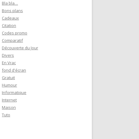
e
Bla bla…
r
Bons plans
Cadeaux
:
Citation
Codes promo
Comparatif
Découverte du Jour
Divers
En Vrac
fond d'écran
Gratuit
Humour
Informatique
Internet
Maison
Tuto