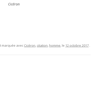
Cicéron
et marquée avec
Cicéron
,
citation
,
homme
, le
12 octobre 2017
.