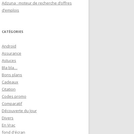
Adzuna : moteur de recherche d’offres
d’emplois
CATÉGORIES
Android
Assurance
Astuces
Bla bla…
Bons plans
Cadeaux
Citation
Codes promo
Comparatif
Découverte du Jour
Divers
En Vrac
fond d'écran