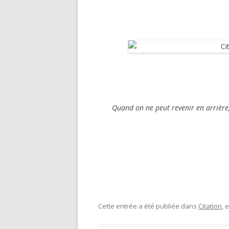
MODE
MAISO
AUTO-
SPORT E
POUR 
Quand on ne peut revenir en arrière
VACANC
Cette entrée a été publiée dans
Citation
, 