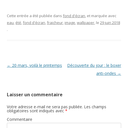
Cette entrée a été publiée dans
fond d'écran
, et marquée avec
eau
,
été
,
fond d'écran
,
fraicheur
,
image
,
wallpaper
, le
29 juin 2018
.
Navigation
←
20 mars, voilà le printemps
Découverte du jour : le boxer
des
anti-ondes
→
articles
Laisser un commentaire
Votre adresse e-mail ne sera pas publiée.
Les champs
obligatoires sont indiqués avec
*
Commentaire