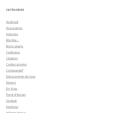
c
h
CATÉGORIES
e
r
Android
c
Assurance
h
Astuces
e
Bla bla…
r
Bons plans
Cadeaux
:
Citation
Codes promo
Comparatif
Découverte du Jour
Divers
En Vrac
fond d'écran
Gratuit
Humour
Informatique