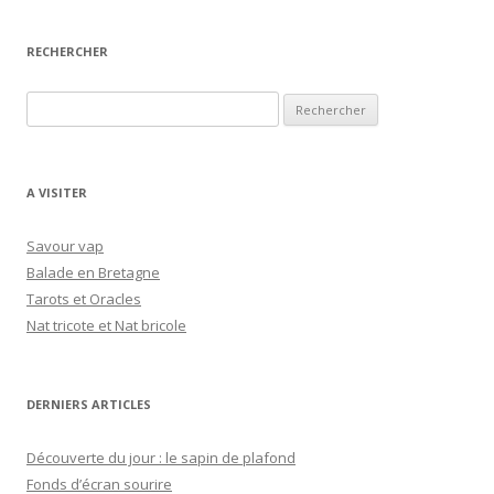
RECHERCHER
R
e
c
h
A VISITER
e
r
Savour vap
c
Balade en Bretagne
h
Tarots et Oracles
e
Nat tricote et Nat bricole
r
:
DERNIERS ARTICLES
Découverte du jour : le sapin de plafond
Fonds d’écran sourire