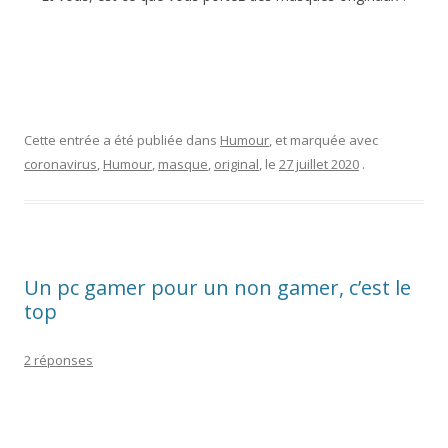
Cette entrée a été publiée dans
Humour
, et marquée avec
coronavirus
,
Humour
,
masque
,
original
, le
27 juillet 2020
.
Un pc gamer pour un non gamer, c’est le
top
2 réponses