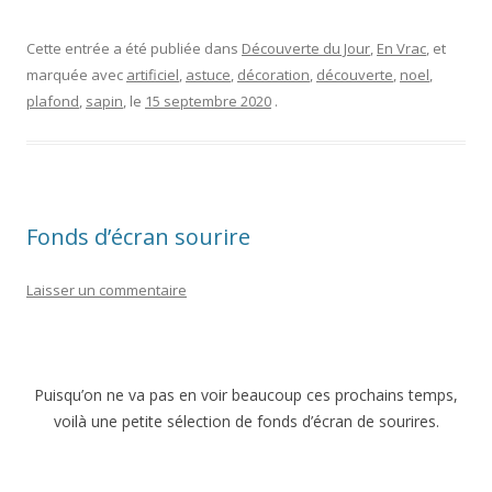
Cette entrée a été publiée dans
Découverte du Jour
,
En Vrac
, et
marquée avec
artificiel
,
astuce
,
décoration
,
découverte
,
noel
,
plafond
,
sapin
, le
15 septembre 2020
.
Fonds d’écran sourire
Laisser un commentaire
Puisqu’on ne va pas en voir beaucoup ces prochains temps,
voilà une petite sélection de fonds d’écran de sourires.