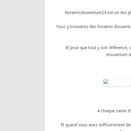
MODE
Horairesdouverture24 est un des pl
MAISO
Vous y trouverez des horaires d’ouvert
AUTO-
SPORT E
Et pour que tout y soit référencé, 
POUR 
d’ouverture 
VACANC
A chaque saisie d
Et quand vous avez suffisamment de p