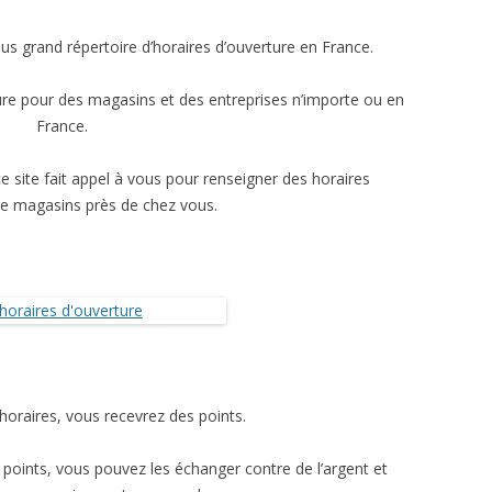
LES SITES DE PARFUMS
LES ROBES DE SOIRÉES
DONNANT DES HORAIRES
D’OUVERTURE
us grand répertoire d’horaires d’ouverture en France.
N
LE MAQUILLAGE
LES JEAN’S
ELECTRO-MÉNAGER
LES VENTES PRIVÉES
ure pour des magasins et des entreprises n’importe ou en
MOTO
LES BIJOUX
LES SITES DE VÊTEMENTS
BAZAR
ACHETER DES PNEUS EN LIGNE
France.
T LOISIRS
LA COIFFURE
LES CHAUSSURES
LA DÉCORATION
PIÈCES DÉTACHÉES
LE SPORT
ce site fait appel à vous pour renseigner des horaires
HOMMES
LINGE DE MAISON
IDGARAGES
LOISIRS CRÉATIFS
VÊTEMENTS
de magasins près de chez vous.
ES
LE JARDINAGE
MOTO
LOISIRS FESTIFS
BIG MOUSTACHE
MONTAGNE VACANCES
LE BRICOLAGE
LES LIVRES
VIDAXL
JEUX VIDÉO
JEUX ET JOUETS
ABONNEMENTS DE MAGAZINES
’horaires, vous recevrez des points.
oints, vous pouvez les échanger contre de l’argent et