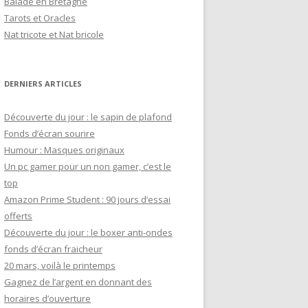
Balade en Bretagne
h
Tarots et Oracles
e
Nat tricote et Nat bricole
r
:
DERNIERS ARTICLES
Découverte du jour : le sapin de plafond
Fonds d’écran sourire
Humour : Masques originaux
Un pc gamer pour un non gamer, c’est le
top
Amazon Prime Student : 90 jours d’essai
offerts
Découverte du jour : le boxer anti-ondes
fonds d’écran fraicheur
20 mars, voilà le printemps
Gagnez de l’argent en donnant des
horaires d’ouverture