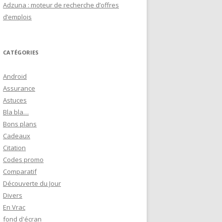
Adzuna : moteur de recherche d’offres
d’emplois
CATÉGORIES
Android
Assurance
Astuces
Bla bla…
Bons plans
Cadeaux
Citation
Codes promo
Comparatif
Découverte du Jour
Divers
En Vrac
fond d'écran