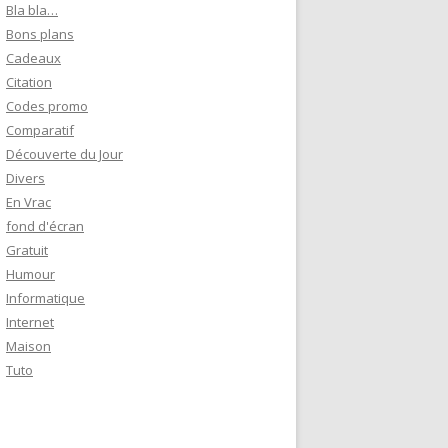
e
Bla bla…
r
Bons plans
Cadeaux
:
Citation
Codes promo
Comparatif
Découverte du Jour
Divers
En Vrac
fond d'écran
Gratuit
Humour
Informatique
Internet
Maison
Tuto