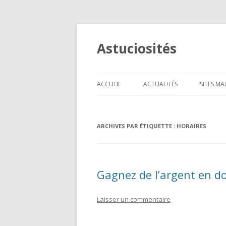
Astuciosités
ACCUEIL
ACTUALITÉS
SITES M
TÉLÉPH
ARCHIVES PAR ÉTIQUETTE :
HORAIRES
INFORM
CADEAU
HIGH-T
Gagnez de l’argent en d
ANIMAU
Laisser un commentaire
BEAUTÉ