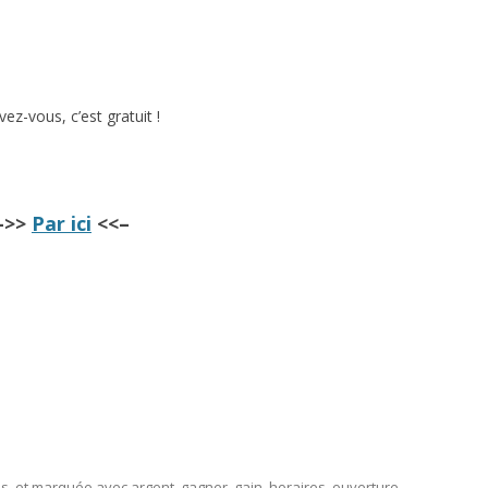
ivez-vous, c’est gratuit !
–>>
Par ici
<<–
ns
, et marquée avec
argent
,
gagner
,
gain
,
horaires
,
ouverture
,