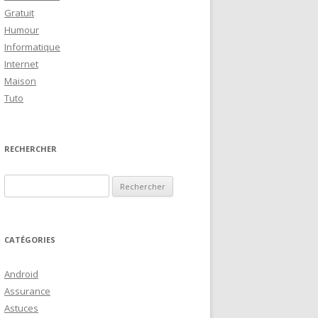
Gratuit
Humour
Informatique
Internet
Maison
Tuto
RECHERCHER
R
e
c
h
CATÉGORIES
e
r
Android
c
Assurance
h
Astuces