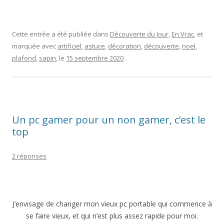
Cette entrée a été publiée dans
Découverte du Jour
,
En Vrac
, et
marquée avec
artificiel
,
astuce
,
décoration
,
découverte
,
noel
,
plafond
,
sapin
, le
15 septembre 2020
.
Un pc gamer pour un non gamer, c’est le
top
2 réponses
J’envisage de changer mon vieux pc portable qui commence à
se faire vieux, et qui n’est plus assez rapide pour moi.