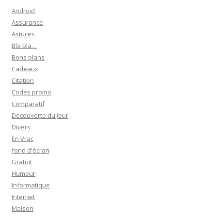
Android
Assurance
Astuces
Bla bla…
Bons plans
Cadeaux
Citation
Codes promo
Comparatif
Découverte du Jour
Divers
En Vrac
fond d'écran
Gratuit
Humour
Informatique
Internet
Maison