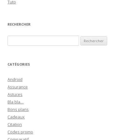
Tuto
RECHERCHER
R
e
c
h
CATÉGORIES
e
r
Android
c
Assurance
h
Astuces
e
Bla bla…
r
Bons plans
Cadeaux
:
Citation
Codes promo
Comparatif