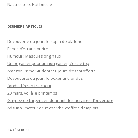
e
Nat tricote et Nat bricole
r
:
DERNIERS ARTICLES
Découverte du jour : le sapin de plafond
Fonds d’écran sourire
Humour : Masques originaux
Un pc gamer pour un non gamer, c’est le top
Amazon Prime Student : 90 jours d’essai offerts
Découverte du jour : le boxer anti-ondes
fonds d’écran fraicheur
20 mars, voilà le printemps
Gagnez de l’argent en donnant des horaires d’ouverture
Adzuna : moteur de recherche d’offres d’emplois
CATÉGORIES