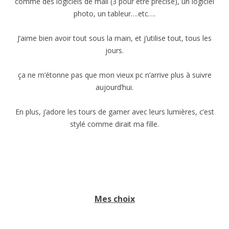
comme des logiciels de mail (3 pour être précise), un logiciel
photo, un tableur….etc….
J’aime bien avoir tout sous la main, et j’utilise tout, tous les
jours.
ça ne m’étonne pas que mon vieux pc n’arrive plus à suivre
aujourd’hui.
En plus, j’adore les tours de gamer avec leurs lumières, c’est
stylé comme dirait ma fille.
Mes choix