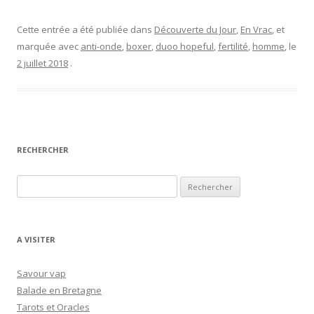
Cette entrée a été publiée dans
Découverte du Jour
,
En Vrac
, et
marquée avec
anti-onde
,
boxer
,
duoo hopeful
,
fertilité
,
homme
, le
2 juillet 2018
.
RECHERCHER
R
e
c
h
A VISITER
e
r
Savour vap
c
Balade en Bretagne
h
Tarots et Oracles