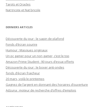
h
Tarots et Oracles
e
Nat tricote et Nat bricole
r
:
DERNIERS ARTICLES
Découverte du jour : le sapin de plafond
Fonds d’écran sourire
Humour : Masques originaux
Un pc gamer pour un non gamer, c’est le top
Amazon Prime Student : 90 jours d’essai offerts
Découverte du jour : le boxer anti-ondes
fonds d’écran fraicheur
20 mars, voilà le printemps
Gagnez de l’argent en donnant des horaires d’ouverture
Adzuna : moteur de recherche d’offres d’emplois