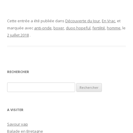
Cette entrée a été publiée dans
Découverte du Jour
,
En Vrac
, et
marquée avec
anti-onde
,
boxer
,
duoo hopeful
,
fertilité
,
homme
, le
2 juillet 2018
.
RECHERCHER
R
e
c
h
A VISITER
e
r
Savour vap
c
Balade en Bretagne