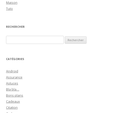
Maison
Tuto
RECHERCHER
R
e
c
h
CATÉGORIES
e
r
Android
c
Assurance
h
Astuces
e
Bla bla…
r
Bons plans
Cadeaux
:
Citation