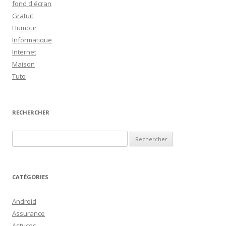
fond d'écran
Gratuit
Humour
Informatique
Internet
Maison
Tuto
RECHERCHER
R
e
c
h
CATÉGORIES
e
r
Android
c
Assurance
h
Astuces