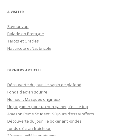
c
h
A VISITER
e
r
Savour vap
c
Balade en Bretagne
h
Tarots et Oracles
e
Nat tricote et Nat bricole
r
:
DERNIERS ARTICLES
Découverte du jour : le sapin de plafond
Fonds d’écran sourire
Humour : Masques originaux
Un pc gamer pour un non gamer, c’est le top
Amazon Prime Student : 90 jours d’essai offerts
Découverte du jour : le boxer anti-ondes
fonds d’écran fraicheur
20 mars, voilà le printemps