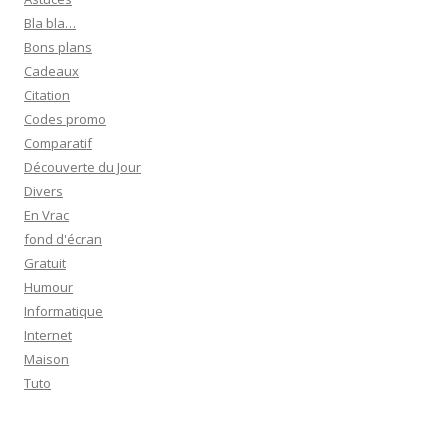
e
Bla bla…
r
Bons plans
Cadeaux
:
Citation
Codes promo
Comparatif
Découverte du Jour
Divers
En Vrac
fond d'écran
Gratuit
Humour
Informatique
Internet
Maison
Tuto