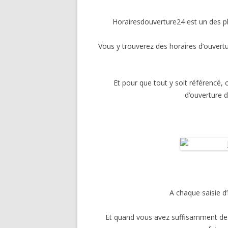
MODE
Horairesdouverture24 est un des pl
MAISO
Vous y trouverez des horaires d’ouvert
AUTO-
SPORT E
Et pour que tout y soit référencé, 
POUR 
d’ouverture 
VACANC
A chaque saisie d
Et quand vous avez suffisamment de p