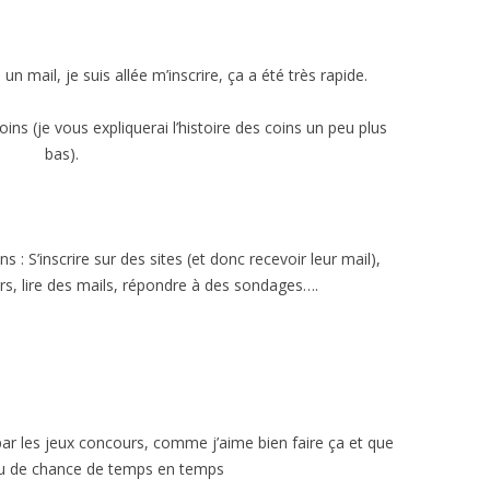
n mail, je suis allée m’inscrire, ça a été très rapide.
coins (je vous expliquerai l’histoire des coins un peu plus
bas).
ons : S’inscrire sur des sites (et donc recevoir leur mail),
urs, lire des mails, répondre à des sondages….
par les jeux concours, comme j’aime bien faire ça et que
 peu de chance de temps en temps