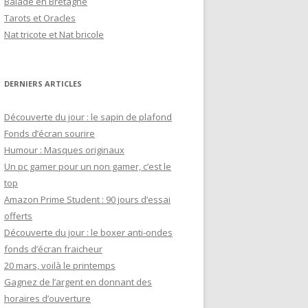
Balade en Bretagne
h
Tarots et Oracles
e
Nat tricote et Nat bricole
r
:
DERNIERS ARTICLES
Découverte du jour : le sapin de plafond
Fonds d’écran sourire
Humour : Masques originaux
Un pc gamer pour un non gamer, c’est le
top
Amazon Prime Student : 90 jours d’essai
offerts
Découverte du jour : le boxer anti-ondes
fonds d’écran fraicheur
20 mars, voilà le printemps
Gagnez de l’argent en donnant des
horaires d’ouverture