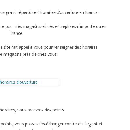
LES SITES DE PARFUMS
LES ROBES DE SOIRÉES
DONNANT DES HORAIRES
D’OUVERTURE
us grand répertoire d’horaires d’ouverture en France.
N
LE MAQUILLAGE
LES JEAN’S
ELECTRO-MÉNAGER
LES VENTES PRIVÉES
ure pour des magasins et des entreprises n’importe ou en
MOTO
LES BIJOUX
LES SITES DE VÊTEMENTS
BAZAR
ACHETER DES PNEUS EN LIGNE
France.
T LOISIRS
LA COIFFURE
LES CHAUSSURES
LA DÉCORATION
PIÈCES DÉTACHÉES
LE SPORT
ce site fait appel à vous pour renseigner des horaires
HOMMES
LINGE DE MAISON
IDGARAGES
LOISIRS CRÉATIFS
VÊTEMENTS
de magasins près de chez vous.
ES
LE JARDINAGE
MOTO
LOISIRS FESTIFS
BIG MOUSTACHE
MONTAGNE VACANCES
LE BRICOLAGE
LES LIVRES
VIDAXL
JEUX VIDÉO
JEUX ET JOUETS
ABONNEMENTS DE MAGAZINES
’horaires, vous recevrez des points.
oints, vous pouvez les échanger contre de l’argent et