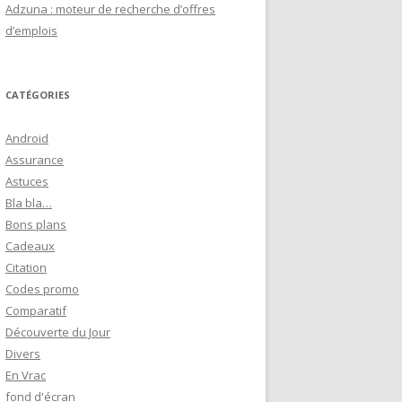
Adzuna : moteur de recherche d’offres
d’emplois
CATÉGORIES
Android
Assurance
Astuces
Bla bla…
Bons plans
Cadeaux
Citation
Codes promo
Comparatif
Découverte du Jour
Divers
En Vrac
fond d'écran