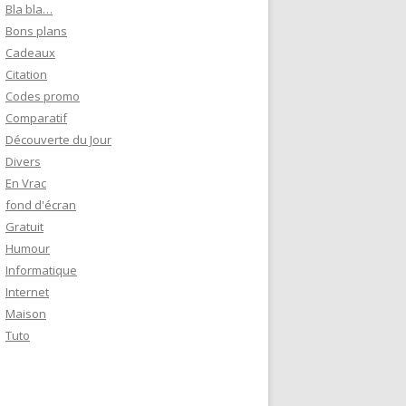
e
Bla bla…
r
Bons plans
Cadeaux
:
Citation
Codes promo
Comparatif
Découverte du Jour
Divers
En Vrac
fond d'écran
Gratuit
Humour
Informatique
Internet
Maison
Tuto