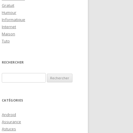
Gratuit
Humour
Informatique
Internet
Maison
Tuto
RECHERCHER
R
e
c
h
CATÉGORIES
e
r
Android
c
Assurance
h
Astuces