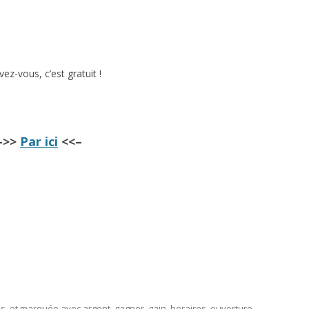
ivez-vous, c’est gratuit !
–>>
Par ici
<<–
ns
, et marquée avec
argent
,
gagner
,
gain
,
horaires
,
ouverture
,