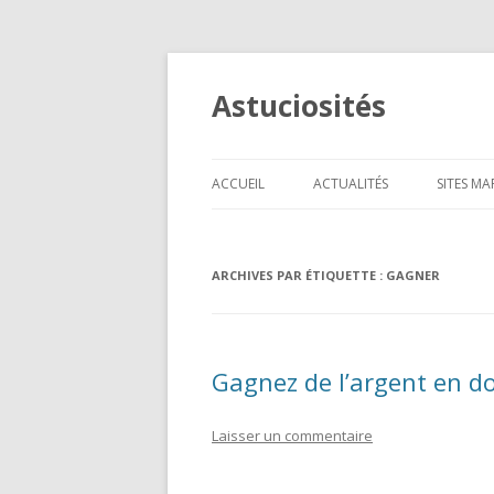
Astuciosités
ACCUEIL
ACTUALITÉS
SITES M
TÉLÉPH
ARCHIVES PAR ÉTIQUETTE :
GAGNER
INFORM
CADEAU
HIGH-T
Gagnez de l’argent en d
ANIMAU
Laisser un commentaire
BEAUTÉ