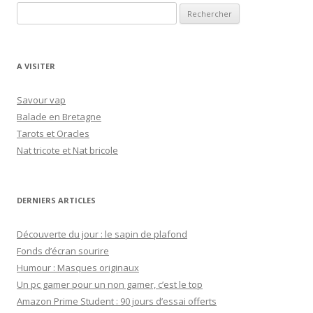
R
e
c
h
A VISITER
e
r
Savour vap
c
Balade en Bretagne
h
Tarots et Oracles
e
Nat tricote et Nat bricole
r
:
DERNIERS ARTICLES
Découverte du jour : le sapin de plafond
Fonds d’écran sourire
Humour : Masques originaux
Un pc gamer pour un non gamer, c’est le top
Amazon Prime Student : 90 jours d’essai offerts