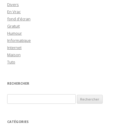
Divers
En Vrac
fond d'écran
Gratuit
Humour
Informatique
Internet
Maison
Tuto
RECHERCHER
R
e
c
h
CATÉGORIES
e
r