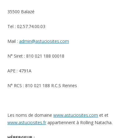
35500 Balazé
Tel : 02.57.74.00.03
Mail :
admin@astuciosites.com
N° Siret : 810 021 188 00018
APE : 4791A
N° RCS : 810 021 188 R.C.S Rennes
Les noms de domaine
www.astuciosites.com
et et
www.astuciosites.fr
appartiennent à Rolling Natacha.
HÉBERGEUR
: