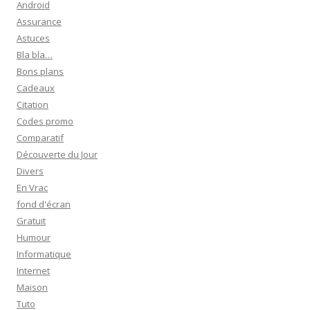
Android
c
Assurance
h
Astuces
e
Bla bla…
r
Bons plans
Cadeaux
:
Citation
Codes promo
Comparatif
Découverte du Jour
Divers
En Vrac
fond d'écran
Gratuit
Humour
Informatique
Internet
Maison
Tuto