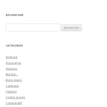
RECHERCHER
R
e
c
h
CATÉGORIES
e
r
Android
c
Assurance
h
Astuces
e
Bla bla…
r
Bons plans
Cadeaux
:
Citation
Codes promo
Comparatif