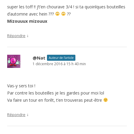
super les toff !! j’t’en chourave 3/4 ! si ta quoinlques bouteilles
d’automne avec hein ???
??
Mizouuux mizouux
↓
Répondre
@Nat
Auteur de l’article
1 décembre 2016 à 15 h 40 min
Vas-y sers toi !
Par contre les bouteilles je les gardes pour moi lol
Va faire un tour en forêt, t’en trouveras peut-être
↓
Répondre