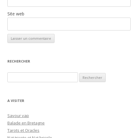
Site web
RECHERCHER
R
e
c
h
A VISITER
e
r
Savour vap
c
Balade en Bretagne
h
Tarots et Oracles
e
Nat tricote et Nat bricole