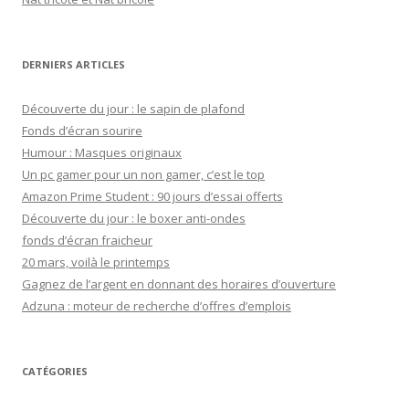
r
:
DERNIERS ARTICLES
Découverte du jour : le sapin de plafond
Fonds d’écran sourire
Humour : Masques originaux
Un pc gamer pour un non gamer, c’est le top
Amazon Prime Student : 90 jours d’essai offerts
Découverte du jour : le boxer anti-ondes
fonds d’écran fraicheur
20 mars, voilà le printemps
Gagnez de l’argent en donnant des horaires d’ouverture
Adzuna : moteur de recherche d’offres d’emplois
CATÉGORIES