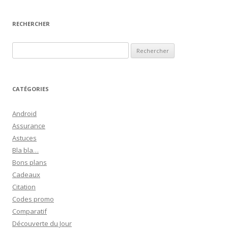
RECHERCHER
R
e
c
h
CATÉGORIES
e
r
Android
c
Assurance
h
Astuces
e
Bla bla…
r
Bons plans
Cadeaux
:
Citation
Codes promo
Comparatif
Découverte du Jour