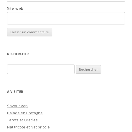
Site web
RECHERCHER
R
e
c
h
A VISITER
e
r
Savour vap
c
Balade en Bretagne
h
Tarots et Oracles
e
Nat tricote et Nat bricole
r