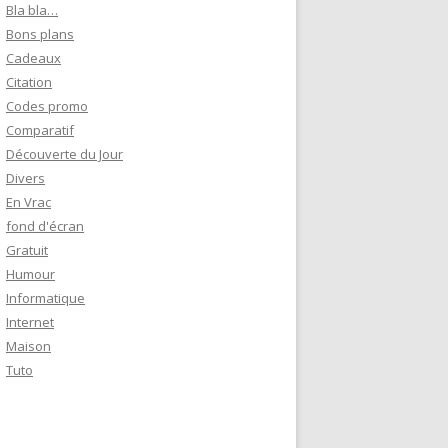
e
Bla bla…
r
Bons plans
Cadeaux
:
Citation
Codes promo
Comparatif
Découverte du Jour
Divers
En Vrac
fond d'écran
Gratuit
Humour
Informatique
Internet
Maison
Tuto