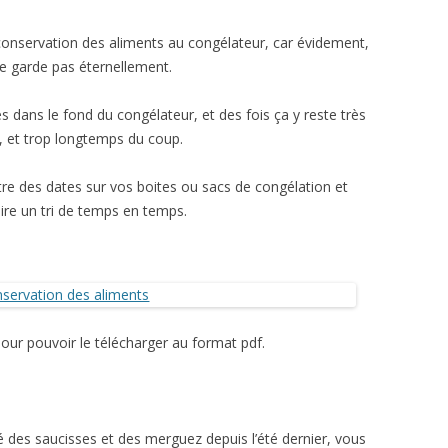
LES SITES DE PARFUMS
LES ROBES DE SOIRÉES
DONNANT DES HORAIRES
D’OUVERTURE
 conservation des aliments au congélateur, car évidement,
N
LE MAQUILLAGE
LES JEAN’S
ELECTRO-MÉNAGER
se garde pas éternellement.
LES VENTES PRIVÉES
MOTO
LES BIJOUX
LES SITES DE VÊTEMENTS
BAZAR
ACHETER DES PNEUS EN LIGNE
 dans le fond du congélateur, et des fois ça y reste très
T LOISIRS
LA COIFFURE
LES CHAUSSURES
LA DÉCORATION
PIÈCES DÉTACHÉES
LE SPORT
 et trop longtemps du coup.
HOMMES
LINGE DE MAISON
IDGARAGES
LOISIRS CRÉATIFS
VÊTEMENTS
tre des dates sur vos boites ou sacs de congélation et
aire un tri de temps en temps.
ES
LE JARDINAGE
MOTO
LOISIRS FESTIFS
BIG MOUSTACHE
MONTAGNE VACANCES
LE BRICOLAGE
LES LIVRES
VIDAXL
JEUX VIDÉO
JEUX ET JOUETS
pour pouvoir le télécharger au format pdf.
ABONNEMENTS DE MAGAZINES
é des saucisses et des merguez depuis l’été dernier, vous