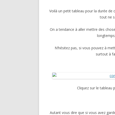
MODE
Voilà un petit tableau pour la durée de
MAISO
tout ne 
AUTO-
On a tendance à aller mettre des choses
SPORT E
longtemps,
POUR 
N’hésitez pas, si vous pouvez à met
surtout à f
VACANC
Cliquez sur le tableau 
Autant vous dire que si vous avez gard