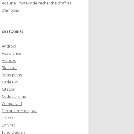
Adzuna : moteur de recherche d’offres
d’emplois
CATÉGORIES
Android
Assurance
Astuces
Bla bla…
Bons plans
Cadeaux
Citation
Codes promo
Comparatif
Découverte du Jour
Divers
En Vrac
fond d'écran