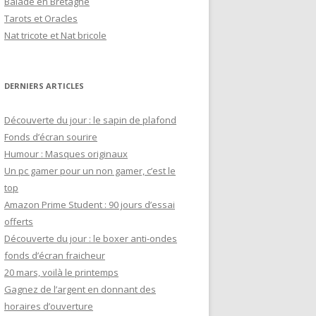
Balade en Bretagne
h
Tarots et Oracles
e
Nat tricote et Nat bricole
r
:
DERNIERS ARTICLES
Découverte du jour : le sapin de plafond
Fonds d’écran sourire
Humour : Masques originaux
Un pc gamer pour un non gamer, c’est le
top
Amazon Prime Student : 90 jours d’essai
offerts
Découverte du jour : le boxer anti-ondes
fonds d’écran fraicheur
20 mars, voilà le printemps
Gagnez de l’argent en donnant des
horaires d’ouverture