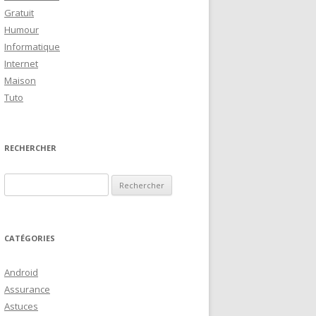
Gratuit
Humour
Informatique
Internet
Maison
Tuto
RECHERCHER
R
e
c
h
CATÉGORIES
e
r
Android
c
Assurance
h
Astuces