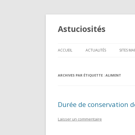
Astuciosités
ACCUEIL
ACTUALITÉS
SITES M
TÉLÉPH
ARCHIVES PAR ÉTIQUETTE :
ALIMENT
INFORM
CADEAU
HIGH-T
Durée de conservation d
ANIMAU
Laisser un commentaire
BEAUTÉ