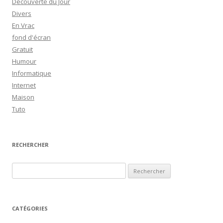
Découverte du Jour
Divers
En Vrac
fond d'écran
Gratuit
Humour
Informatique
Internet
Maison
Tuto
RECHERCHER
R
e
c
h
CATÉGORIES
e