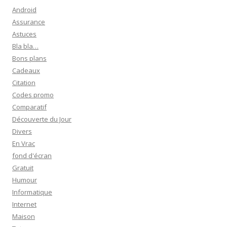
r
Android
c
Assurance
h
Astuces
e
Bla bla…
r
Bons plans
Cadeaux
:
Citation
Codes promo
Comparatif
Découverte du Jour
Divers
En Vrac
fond d'écran
Gratuit
Humour
Informatique
Internet
Maison