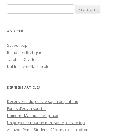
R
e
c
h
A VISITER
e
r
Savour vap
c
Balade en Bretagne
h
Tarots et Oracles
e
Nat tricote et Nat bricole
r
:
DERNIERS ARTICLES
Découverte du jour : le sapin de plafond
Fonds d’écran sourire
Humour : Masques originaux
Un pc gamer pour un non gamer, c’est le top
Amazon Prime Student : 90 jours d’essai offerts