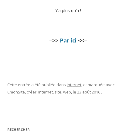
Y’a plus qu’à !
–>>
Par ici
<<–
Cette entrée a été publiée dans
Internet
, et marquée avec
CmonSite
,
créer
,
internet
,
site
,
web
, le
23 août 2016
.
RECHERCHER