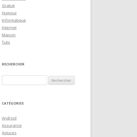
Gratuit
Humour
Informatique
Internet
Maison
Tuto
RECHERCHER
R
e
c
h
CATÉGORIES
e
r
Android
c
Assurance
h
Astuces