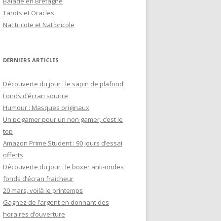
Balade en Bretagne
h
Tarots et Oracles
e
Nat tricote et Nat bricole
r
:
DERNIERS ARTICLES
Découverte du jour : le sapin de plafond
Fonds d’écran sourire
Humour : Masques originaux
Un pc gamer pour un non gamer, c’est le
top
Amazon Prime Student : 90 jours d’essai
offerts
Découverte du jour : le boxer anti-ondes
fonds d’écran fraicheur
20 mars, voilà le printemps
Gagnez de l’argent en donnant des
horaires d’ouverture