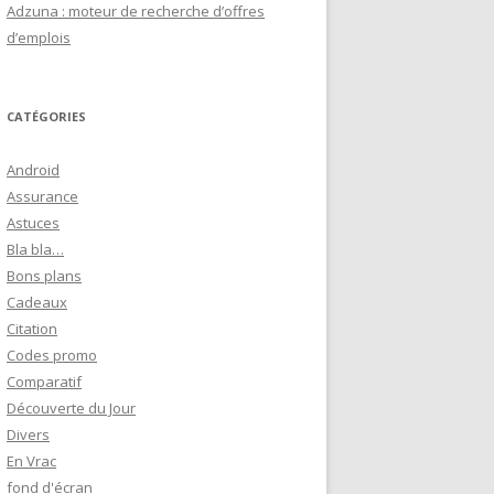
Adzuna : moteur de recherche d’offres
d’emplois
CATÉGORIES
Android
Assurance
Astuces
Bla bla…
Bons plans
Cadeaux
Citation
Codes promo
Comparatif
Découverte du Jour
Divers
En Vrac
fond d'écran