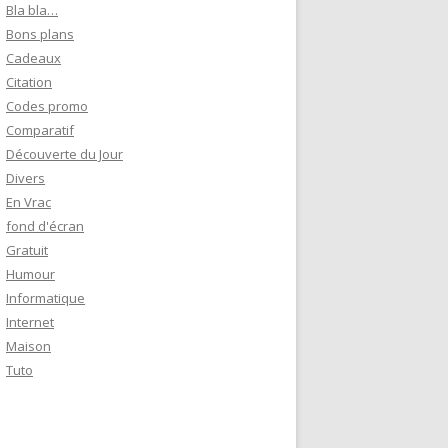
e
Bla bla…
r
Bons plans
Cadeaux
:
Citation
Codes promo
Comparatif
Découverte du Jour
Divers
En Vrac
fond d'écran
Gratuit
Humour
Informatique
Internet
Maison
Tuto