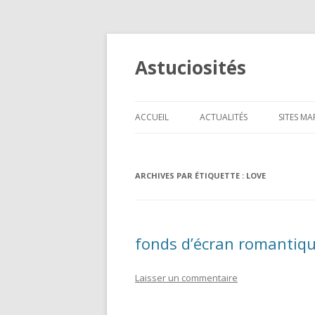
Astuciosités
ACCUEIL
ACTUALITÉS
SITES M
TÉLÉPH
ARCHIVES PAR ÉTIQUETTE :
LOVE
INFORM
CADEAU
HIGH-T
fonds d’écran romantiq
ANIMAU
Laisser un commentaire
BEAUTÉ