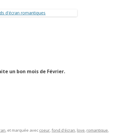
aite un bon mois de Février.
ran
, et marquée avec
coeur
,
fond d'écran
,
love
,
romantique
,