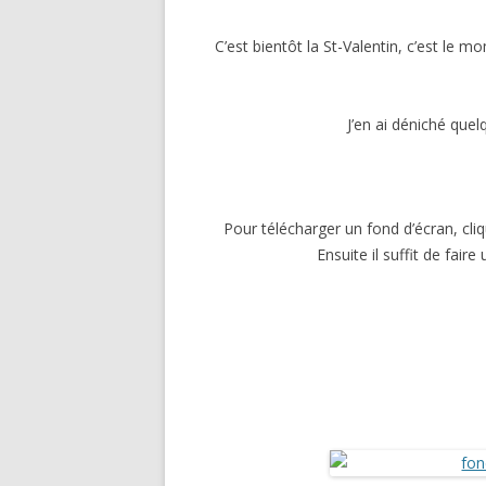
MODE
C’est bientôt la St-Valentin, c’est le
MAISO
AUTO-
J’en ai déniché que
SPORT E
POUR 
Pour télécharger un fond d’écran, cliq
VACANC
Ensuite il suffit de faire