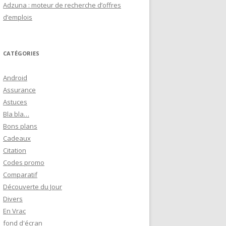
Adzuna : moteur de recherche d’offres
d’emplois
CATÉGORIES
Android
Assurance
Astuces
Bla bla…
Bons plans
Cadeaux
Citation
Codes promo
Comparatif
Découverte du Jour
Divers
En Vrac
fond d'écran