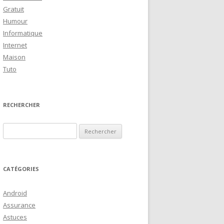
Gratuit
Humour
Informatique
Internet
Maison
Tuto
RECHERCHER
R
e
c
h
CATÉGORIES
e
r
Android
c
Assurance
h
Astuces