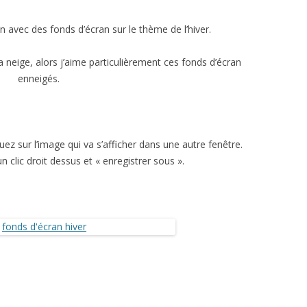
LES SITES DE PARFUMS
LES ROBES DE SOIRÉES
DONNANT DES HORAIRES
D’OUVERTURE
n avec des fonds d’écran sur le thème de l’hiver.
N
LE MAQUILLAGE
LES JEAN’S
ELECTRO-MÉNAGER
LES VENTES PRIVÉES
a neige, alors j’aime particulièrement ces fonds d’écran
MOTO
LES BIJOUX
LES SITES DE VÊTEMENTS
BAZAR
ACHETER DES PNEUS EN LIGNE
enneigés.
T LOISIRS
LA COIFFURE
LES CHAUSSURES
LA DÉCORATION
PIÈCES DÉTACHÉES
LE SPORT
HOMMES
LINGE DE MAISON
IDGARAGES
LOISIRS CRÉATIFS
VÊTEMENTS
uez sur l’image qui va s’afficher dans une autre fenêtre.
ES
LE JARDINAGE
MOTO
LOISIRS FESTIFS
BIG MOUSTACHE
MONTAGNE VACANCES
 un clic droit dessus et « enregistrer sous ».
LE BRICOLAGE
LES LIVRES
VIDAXL
JEUX VIDÉO
JEUX ET JOUETS
ABONNEMENTS DE MAGAZINES