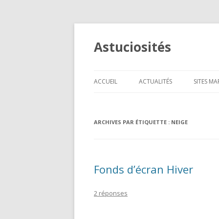
Astuciosités
ACCUEIL
ACTUALITÉS
SITES M
TÉLÉPH
ARCHIVES PAR ÉTIQUETTE :
NEIGE
INFORM
CADEAU
HIGH-T
Fonds d’écran Hiver
ANIMAU
2 réponses
BEAUTÉ