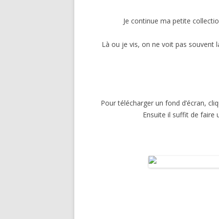
MODE
Je continue ma petite collectio
MAISO
Là ou je vis, on ne voit pas souvent l
AUTO-
SPORT E
POUR 
Pour télécharger un fond d’écran, cliq
VACANC
Ensuite il suffit de faire