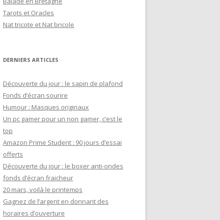
Balade en Bretagne
h
Tarots et Oracles
e
Nat tricote et Nat bricole
r
:
DERNIERS ARTICLES
Découverte du jour : le sapin de plafond
Fonds d’écran sourire
Humour : Masques originaux
Un pc gamer pour un non gamer, c’est le
top
Amazon Prime Student : 90 jours d’essai
offerts
Découverte du jour : le boxer anti-ondes
fonds d’écran fraicheur
20 mars, voilà le printemps
Gagnez de l’argent en donnant des
horaires d’ouverture