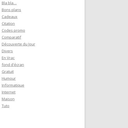
e
Bla bla…
r
Bons plans
Cadeaux
:
Citation
Codes promo
Comparatif
Découverte du Jour
Divers
En Vrac
fond d'écran
Gratuit
Humour
Informatique
Internet
Maison
Tuto