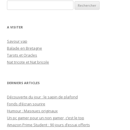
R
e
c
h
A VISITER
e
r
Savour vap
c
Balade en Bretagne
h
Tarots et Oracles
e
Nat tricote et Nat bricole
r
:
DERNIERS ARTICLES
Découverte du jour : le sapin de plafond
Fonds d’écran sourire
Humour : Masques originaux
Un pc gamer pour un non gamer, c’est le top
Amazon Prime Student : 90 jours d’essai offerts