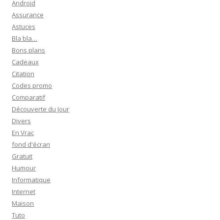
Android
c
Assurance
h
Astuces
e
Bla bla…
r
Bons plans
Cadeaux
:
Citation
Codes promo
Comparatif
Découverte du Jour
Divers
En Vrac
fond d'écran
Gratuit
Humour
Informatique
Internet
Maison
Tuto