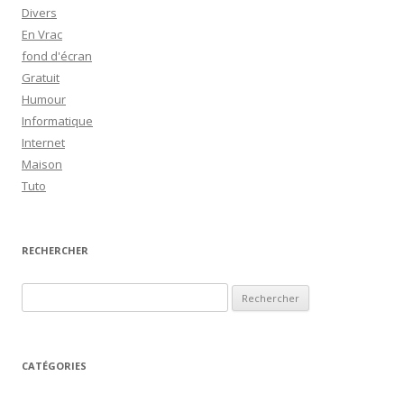
Divers
En Vrac
fond d'écran
Gratuit
Humour
Informatique
Internet
Maison
Tuto
RECHERCHER
R
e
c
h
CATÉGORIES
e
r